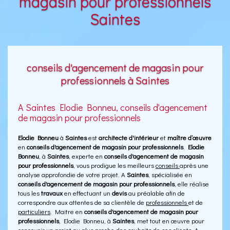
magasin pour professionnels
Saintes
conseils d'agencement de magasin pour
professionnels à Saintes
A Saintes Elodie Bonneu, conseils d'agencement
de magasin pour professionnels
Elodie Bonneu
à
Saintes
est
architecte d'intérieur
et
maître d’œuvre
en
conseils d'agencement de magasin pour professionnels
.
Elodie
Bonneu
, à
Saintes
, experte en
conseils d'agencement de magasin
pour professionnels
, vous prodigue les meilleurs
conseils
après une
analyse approfondie de votre projet. A
Saintes
, spécialisée en
conseils d'agencement de magasin pour professionnels
, elle réalise
tous les
travaux
en effectuant un
devis
au préalable afin de
correspondre aux attentes de sa clientèle de
professionnels
et de
particuliers
. Maitre en
conseils d'agencement de magasin pour
professionnels
, Elodie Bonneu, à
Saintes
, met tout en œuvre pour
concevoir un projet au plus proche des souhaits de ses clients. A